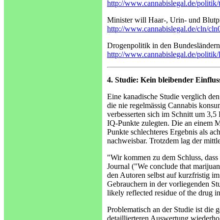
http://www.cannabislegal.de/politik
Minister will Haar-, Urin- und Blu
http://www.cannabislegal.de/cln/cl
Drogenpolitik in den Bundesländern
http://www.cannabislegal.de/politik/
4. Studie: Kein bleibender Einflus
Eine kanadische Studie verglich den
die nie regelmässig Cannabis konsum
verbesserten sich im Schnitt um 3,5
IQ-Punkte zulegten. Die an einem M
Punkte schlechteres Ergebnis als ac
nachweisbar. Trotzdem lag der mittl
"Wir kommen zu dem Schluss, dass M
Journal ("We conclude that marijuan
den Autoren selbst auf kurzfristig
Gebrauchern in der vorliegenden Stu
likely reflected residue of the drug in
Problematisch an der Studie ist die 
detaillierteren Auswertung wiederho