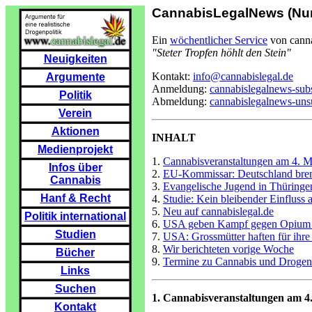
CannabisLegalNews (Num
Ein
wöchentlicher Service
von canna
"Steter Tropfen höhlt den Stein"
Neuigkeiten
Kontakt:
info@cannabislegal.de
Argumente
Anmeldung:
cannabislegalnews-su
Politik
Abmeldung:
cannabislegalnews-un
Verein
Aktionen
INHALT
Medienprojekt
1.
Cannabisveranstaltungen am 4. M
Infos über
2.
EU-Kommissar: Deutschland brem
Cannabis
3.
Evangelische Jugend in Thüringe
Hanf & Recht
4.
Studie: Kein bleibender Einfluss 
5.
Neu auf cannabislegal.de
Politik international
6.
USA geben Kampf gegen Opium d
Studien
7.
USA: Grossmütter haften für ihre
8.
Wir berichteten vorige Woche
Bücher
9.
Termine zu Cannabis und Drogenp
Links
Suchen
1. Cannabisveranstaltungen am 4
Kontakt