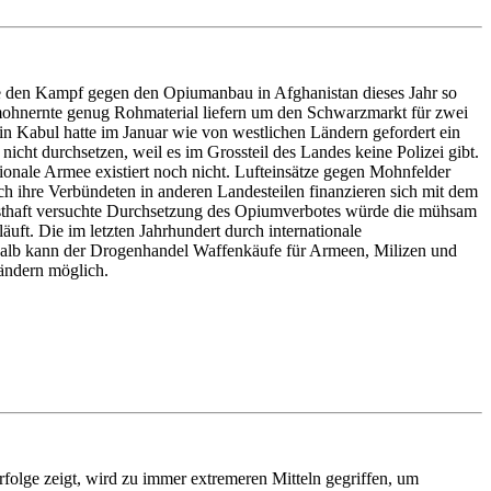
e den Kampf gegen den Opiumanbau in Afghanistan dieses Jahr so
mohnernte genug Rohmaterial liefern um den Schwarzmarkt für zwei
in Kabul hatte im Januar wie von westlichen Ländern gefordert ein
cht durchsetzen, weil es im Grossteil des Landes keine Polizei gibt.
ionale Armee existiert noch nicht. Lufteinsätze gegen Mohnfelder
h ihre Verbündeten in anderen Landesteilen finanzieren sich mit dem
sthaft versuchte Durchsetzung des Opiumverbotes würde die mühsam
ft. Die im letzten Jahrhundert durch internationale
halb kann der Drogenhandel Waffenkäufe für Armeen, Milizen und
ländern möglich.
rfolge zeigt, wird zu immer extremeren Mitteln gegriffen, um