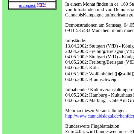
In einem Monat finden in ca. 160 S
in English
von Infoständen und von Demonstrati
CannabisKampagne aufmerksam zu
Demonstrationen am Samstag, 04.05.
0911-535433 München: mmm-muenc
Infostände:
13.04.2002: Stuttgart (VfD) - Königs
20.04.2002: Freiburg/Breisgau (Vf
04.05.2002: Stuttgart (VfD) - Königs
04.05.2002: Freiburg/Breisgau (Vf
04.05.2002: Köln
04.05.2002: Wolfenbüttel ([�solid]
04.05.2002: Braunschweig
Infoabende / Kulturveranstaltungen:
04.05.2002: Hamburg - Kulturhaus 
04.05.2002: Marburg - Cafe Am Gr
Mehr zu diesen Veranstaltungen:
http://www.cannabislegal.de/hanfde
Bundesweite Flugblattaktion:
Zum 4.05. wird bundesweit unser Flu