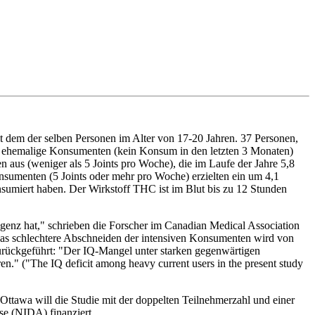
it dem der selben Personen im Alter von 17-20 Jahren. 37 Personen,
. 9 ehemalige Konsumenten (kein Konsum in den letzten 3 Monaten)
 aus (weniger als 5 Joints pro Woche), die im Laufe der Jahre 5,8
sumenten (5 Joints oder mehr pro Woche) erzielten ein um 4,1
nsumiert haben. Der Wirkstoff THC ist im Blut bis zu 12 Stunden
genz hat," schrieben die Forscher im Canadian Medical Association
. Das schlechtere Abschneiden der intensiven Konsumenten wird von
zurückgeführt: "Der IQ-Mangel unter starken gegenwärtigen
n." ("The IQ deficit among heavy current users in the present study
n Ottawa will die Studie mit der doppelten Teilnehmerzahl und einer
se (NIDA) finanziert.