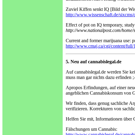
Zuviel Kiffen senkt IQ [Bild der Wi
http://www.wissenschaft.de/sixcms/
Effect of pot on IQ temporary, stud
http://www.nationalpost.com/home/s
Current and former marijuana use: p
http://www.cmaj.ca/cgi/content/full
5. Neu auf cannabislegal.de
Auf cannabislegal.de werden Sie ke
muss man gar nichts dazu erfinden ;-
Apropos Erfindungen, auf einer neuen
angeblichen Cannabiskonsum von Go
Wir finden, dass genug sachliche A
verifizieren. Korrekturen von sachl
Helfen Sie mit, Informationen über
Fälschungen um Cannabis:
http://www.cannabislegal.de/cannabi