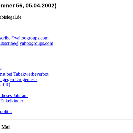
mer 56, 05.04.2002)
bislegal.de
bscribe@yahoogroups.com
subscribe@yahoogroups.com
ai
st bei Tabakwerbeverbot
n gegen Drogentests
auf IQ
ieses Jahr auf
 Enkelkinder
olitik
. Mai