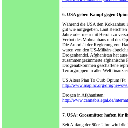
6. USA geben Kampf gegen Opium
Während die USA den Kokaanbau in 
gut wie aufgegeben. Laut Berichten
Jahre oder mehr mit Heroin zu verso
Verbot des Mohnanbaus und des Opium
Die Autorität der Regierung von Ham
waren von den US-Militärs abgelehnt
Drogenhandel. Afghanistan hat aus
zusammengezimmerte afghanische Regi
Drogenabkommen geschaffene repress
Terrorgruppen in aller Welt finanzi
US Alters Plan To Curb Opium [Ft.
http://www.mapinc.org/drugnews/v
Drogen in Afghanistan:
http://www.cannabislegal.de/internat
7. USA: Grossmütter haften für i
Seit Anfang der 80er Jahre wird die