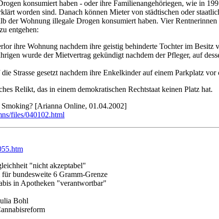
e Drogen konsumiert haben - oder ihre Familienangehöriegen, wie in 1
rklärt worden sind. Danach können Mieter von städtischen oder staat
alb der Wohnung illegale Drogen konsumiert haben. Vier Rentnerinnen
 zu entgehen:
erlor ihre Wohnung nachdem ihre geistig behinderte Tochter im Besitz
hrigen wurde der Mietvertrag gekündigt nachdem der Pfleger, auf desse
die Strasse gesetzt nachdem ihre Enkelkinder auf einem Parkplatz vo
liches Relikt, das in einem demokratischen Rechtstaat keinen Platz hat.
Smoking? [Arianna Online, 01.04.2002]
ns/files/040102.html
n055.htm
eichheit "nicht akzeptabel"
m für bundesweite 6 Gramm-Grenze
abis in Apotheken "verantwortbar"
ulia Bohl
 Cannabisreform