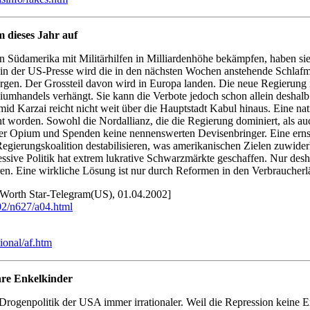
 dieses Jahr auf
Südamerika mit Militärhilfen in Milliardenhöhe bekämpfen, haben si
 in der US-Presse wird die in den nächsten Wochen anstehende Schlaf
rgen. Der Grossteil davon wird in Europa landen. Die neue Regierung 
handels verhängt. Sie kann die Verbote jedoch schon allein deshalb ni
id Karzai reicht nicht weit über die Hauptstadt Kabul hinaus. Eine nat
 worden. Sowohl die Nordallianz, die die Regierung dominiert, als auc
ser Opium und Spenden keine nennenswerten Devisenbringer. Eine ern
erungskoalition destabilisieren, was amerikanischen Zielen zuwiderläu
ive Politik hat extrem lukrative Schwarzmärkte geschaffen. Nur des
eren. Eine wirkliche Lösung ist nur durch Reformen in den Verbraucher
 Worth Star-Telegram(US), 01.04.2002]
02/n627/a04.html
ional/af.htm
hre Enkelkinder
 Drogenpolitik der USA immer irrationaler. Weil die Repression keine E