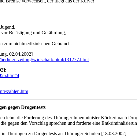
d Bremse verwechselt, der fliegt aus der Kurve!
,
 Jugend,
 vor Belästigung und Gefährdung,
en zum nichtmedizinischen Gebrauch.
tung, 02.04.2002]
/berliner_zeitung/wirtschaft/.html/131277.html
2]:
n055.htm#4
nte/zahlen.htm
gen gegen Drogentests
en lehnt die Forderung des Thüringer Innenminister Köckert nach Drog
 die gegen den Vorschlag sprechen und forderte eine Entkriminalisierun
 in Thüringen zu Drogentests an Thüringer Schulen [18.03.2002]