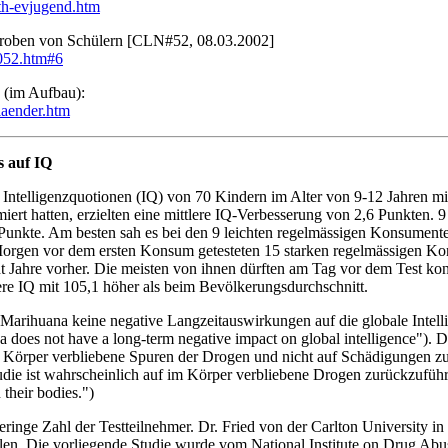
/th-evjugend.htm
tproben von Schülern [CLN#52, 08.03.2002]
n052.htm#6
 (im Aufbau):
laender.htm
s auf IQ
 Intelligenzquotionen (IQ) von 70 Kindern im Alter von 9-12 Jahren m
iert hatten, erzielten eine mittlere IQ-Verbesserung von 2,6 Punkten
 Punkte. Am besten sah es bei den 9 leichten regelmässigen Konsumenten
orgen vor dem ersten Konsum getesteten 15 starken regelmässigen Kon
ht Jahre vorher. Die meisten von ihnen dürften am Tag vor dem Test ko
ere IQ mit 105,1 höher als beim Bevölkerungsdurchschnitt.
arihuana keine negative Langzeitauswirkungen auf die globale Intelli
a does not have a long-term negative impact on global intelligence")
 im Körper verbliebene Spuren der Drogen und nicht auf Schädigungen 
die ist wahrscheinlich auf im Körper verbliebene Drogen zurückzuführe
 their bodies.")
geringe Zahl der Testteilnehmer. Dr. Fried von der Carlton University i
len. Die vorliegende Studie wurde vom National Institute on Drug Abu