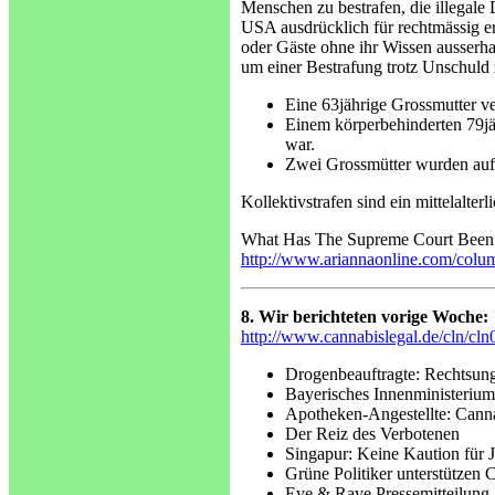
Menschen zu bestrafen, die illegal
USA ausdrücklich für rechtmässig e
oder Gäste ohne ihr Wissen ausserh
um einer Bestrafung trotz Unschuld
Eine 63jährige Grossmutter v
Einem körperbehinderten 79jä
war.
Zwei Grossmütter wurden auf 
Kollektivstrafen sind ein mittelalter
What Has The Supreme Court Been 
http://www.ariannaonline.com/colum
8. Wir berichteten vorige Woche:
http://www.cannabislegal.de/cln/cl
Drogenbeauftragte: Rechtsungl
Bayerisches Innenministeriu
Apotheken-Angestellte: Cann
Der Reiz des Verbotenen
Singapur: Keine Kaution für J
Grüne Politiker unterstützen
Eve & Rave Pressemitteilung