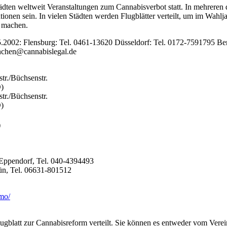
tädten weltweit Veranstaltungen zum Cannabisverbot statt. In mehrere
onen sein. In vielen Städten werden Flugblätter verteilt, um im Wahlj
 machen.
2002: Flensburg: Tel. 0461-13620 Düsseldorf: Tel. 0172-7591795 Berl
hen@cannabislegal.de
tr./Büchsenstr.
D)
tr./Büchsenstr.
D)
)
Eppendorf, Tel. 040-4394493
ün, Tel. 06631-801512
mo/
gblatt zur Cannabisreform verteilt. Sie können es entweder vom Verei