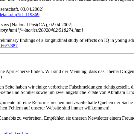
ssenschaft, 03.04.2002]
detail.php?id=119869
y says [National Post(CA), 02.04.2002]
tory.html?f=/stories/20020402/518274.html
reliminary findings of a longitudinal study of effects on IQ in young 
/166/7/887
ine Aprilscherze finden. Wir sind der Meinung, dass das Thema Drogenp
)
 Seite haben wir einige verbreitete Falschmeldungen richtiggestellt, d
ethe und Schiller sowie um zwei angebliche Zitate von Abraham Linc
rgumente für eine Reform sprechen und zweifelhafte Quellen der Sache
ichen Fehlern auf unserer Website sind immer willkommen!
 Cannabis zu verbreiten. Empfehlen sie unseren Newsletter einem Freu
sinfo/fakes.htm