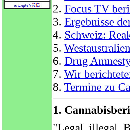
2.
Focus TV beri
in English
3.
Ergebnisse de
4.
Schweiz: Reak
5.
Westaustralien
6.
Drug Amnesty
7.
Wir berichtet
8.
Termine zu Ca
1. Cannabisber
"Legal, illegal, 