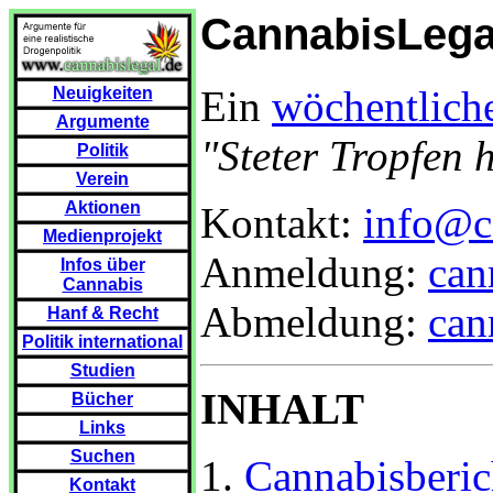
CannabisLega
Ein
wöchentliche
Neuigkeiten
Argumente
"Steter Tropfen 
Politik
Verein
Aktionen
Kontakt:
info@c
Medienprojekt
Anmeldung:
can
Infos über
Cannabis
Abmeldung:
can
Hanf & Recht
Politik international
Studien
INHALT
Bücher
Links
Suchen
1.
Cannabisberic
Kontakt